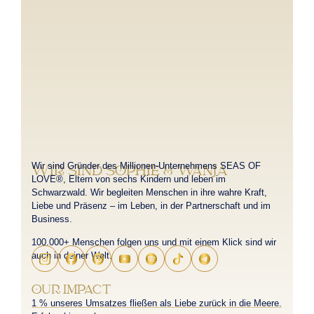
Wir sind Gründer des Millionen-Unternehmens SEAS OF
WIR SIND SOPHIE & WANJA
LOVE®, Eltern von sechs Kindern und leben im
Schwarzwald. Wir begleiten Menschen in ihre wahre Kraft,
Liebe und Präsenz – im Leben, in der Partnerschaft und im
Business.
100.000+ Menschen folgen uns und mit einem Klick sind wir
auch in deiner Welt.
OUR IMPACT
1 % unseres Umsatzes fließen als Liebe zurück in die Meere.