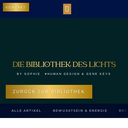
KONTAKT
WORK WITH US
DIE BIBLIOTHEK DES LICHTS
OUR IMPACT
DIE BIBLIOTHEK DES LICHTS
BY
SOPHIE
#HUMAN DESIGN & GENE KEYS
ZURÜCK ZUR BIBLIOTHEK
ALLE ARTIKEL
BEWUSSTSEIN & ENERGIE
BRE