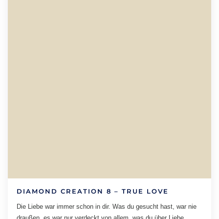
DIAMOND CREATION 8 – TRUE LOVE
Die Liebe war immer schon in dir. Was du gesucht hast, war nie
draußen, es war nur verdeckt von allem, was du über Liebe