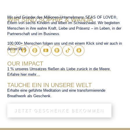
Wir sind Gründer des Millionen-Unternehmens SEAS OF LOVE®,
WIR SIND SOPHIE & WANJA
Eltern von sechs Kindern und leben im Schwarzwald. Wir begleiten
Menschen in ihre wahre Kraft, Liebe und Präsenz – im Leben, in der
Partnerschaft und im Business.
100.000+ Menschen folgen uns und mit einem Klick sind wir auch in
deiner Welt.
OUR IMPACT
1 % unseres Umsatzes fließen als Liebe zurück in die Meere.
Erfahre hier mehr…
TAUCHE EIN IN UNSERE WELT
Erhalte eine geführte Meditation und eine transformierende
Breathwork als Geschenk.
JETZT GESCHENKE BEKOMMEN