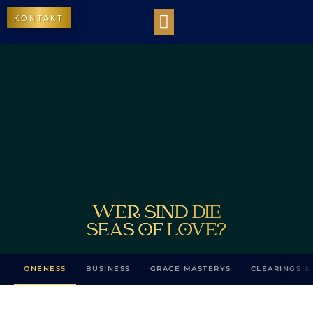
KONTAKT
WORK WITH US
DIE BIBLIOTHEK DES LICHTS
OUR IMPACT
WER SIND DIE
SEAS OF LOVE?
ONENESS
BUSINESS
GRACE MASTERYS
CLEARINGS &