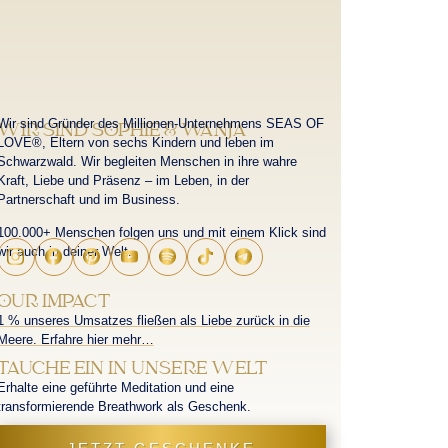
Wir sind Gründer des Millionen-Unternehmens SEAS OF
WIR SIND SOPHIE & WANJA
LOVE®, Eltern von sechs Kindern und leben im
Schwarzwald. Wir begleiten Menschen in ihre wahre
Kraft, Liebe und Präsenz – im Leben, in der
Partnerschaft und im Business.
100.000+ Menschen folgen uns und mit einem Klick sind
wir auch in deiner Welt.
OUR IMPACT
1 % unseres Umsatzes fließen als Liebe zurück in die
Meere. Erfahre hier mehr…
TAUCHE EIN IN UNSERE WELT
Erhalte eine geführte Meditation und eine
transformierende Breathwork als Geschenk.