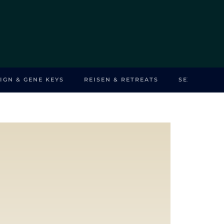
IGN & GENE KEYS
REISEN & RETREATS
SEXUALITÄ