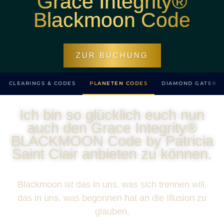
Grace Integrity®
Blackmoon Code
ZUR BUCHUNG
CLEARINGS & CODES
PLANETEN CODES
DIAMOND GATE®
Ich bin so glücklich euch nun
auch den Grace Integrity®
BLACKMOON Code by Patricia
Saint Clair anbieten zu können.
Blackmoon ist das in uns, was sich trennen will,
das in uns, was begonnen hat an die Illusion zu
glauben.