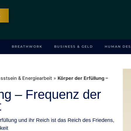
K
BREATHWORK
BUSINESS & GELD
HUMAN DES
stsein & Energiearbeit
»
Körper der Erfüllung –
ung – Frequenz der
t
üllung und ihr Reich ist das Reich des Friedens,
keit