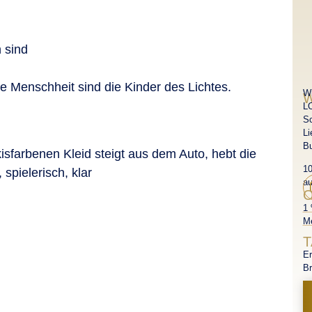
 sind
re Menschheit sind die Kinder des Lichtes.
Wi
W
LO
Sc
Li
B
10
au
O
1 
Me
T
Er
Br