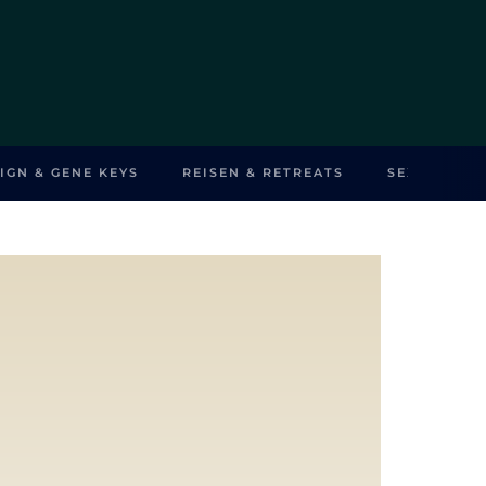
IGN & GENE KEYS
REISEN & RETREATS
SEXUALITÄ