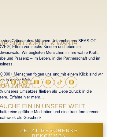
r sind Gründer des Millionen-Unternehmens SEAS OF
IR SIND SOPHIE & WANJA
VE®, Eltern von sechs Kindern und leben im
hwarzwald. Wir begleiten Menschen in ihre wahre Kraft,
ebe und Präsenz – im Leben, in der Partnerschaft und im
usiness.
0.000+ Menschen folgen uns und mit einem Klick sind wir
ch in deiner Welt.
UR IMPACT
% unseres Umsatzes fließen als Liebe zurück in die
ere. Erfahre hier mehr…
AUCHE EIN IN UNSERE WELT
halte eine geführte Meditation und eine transformierende
eathwork als Geschenk.
JETZT GESCHENKE
BEKOMMEN