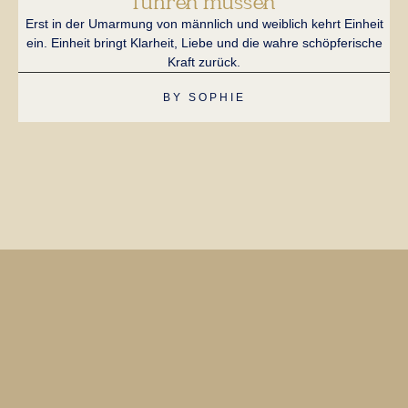
führen müssen
Lie
un
Erst in der Umarmung von männlich und weiblich kehrt Einheit
ein. Einheit bringt Klarheit, Liebe und die wahre schöpferische
Kraft zurück.
BY
SOPHIE