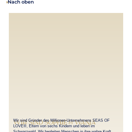
››
Nach oben
Wir sind Gründer des Millionen-Unternehmens SEAS OF
WIR SIND SOPHIE & WANJA
LOVE®, Eltern von sechs Kindern und leben im
Schwarzwald. Wir begleiten Menschen in ihre wahre Kraft,