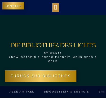
KONTAKT
WORK WITH US
DIE BIBLIOTHEK DES LICHTS
OUR IMPACT
DIE BIBLIOTHEK DES LICHTS
BY
WANJA
#BEWUSSTSEIN & ENERGIEARBEIT
,
#BUSINESS &
GELD
ZURÜCK ZUR BIBLIOTHEK
ALLE ARTIKEL
BEWUSSTSEIN & ENERGIE
BRE