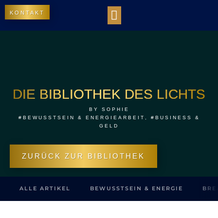
KONTAKT
WORK WITH US
DIE BIBLIOTHEK DES LICHTS
OUR IMPACT
DIE BIBLIOTHEK DES LICHTS
BY
SOPHIE
#BEWUSSTSEIN & ENERGIEARBEIT
,
#BUSINESS &
GELD
ZURÜCK ZUR BIBLIOTHEK
ALLE ARTIKEL
BEWUSSTSEIN & ENERGIE
BRE