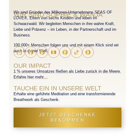
Wir sind Gründer des Millionen-Unternehmens SEAS OF
WIR SIND SOPHIE & WANJA
LOVE®, Eltern von sechs Kindern und leben im
Schwarzwald. Wir begleiten Menschen in ihre wahre Kraft,
Liebe und Präsenz – im Leben, in der Partnerschaft und im
Business.
100.000+ Menschen folgen uns und mit einem Klick sind wir
auch in deiner Welt.
OUR IMPACT
1 % unseres Umsatzes fließen als Liebe zurück in die Meere.
Erfahre hier mehr…
TAUCHE EIN IN UNSERE WELT
Erhalte eine geführte Meditation und eine transformierende
Breathwork als Geschenk.
JETZT GESCHENKE
BEKOMMEN