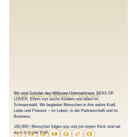
Wir sind Gründer des Millionen-Unternehmens SEAS OF
WIR SIND SOPHIE & WANJA
LOVE®, Eltern von sechs Kindern und leben im
Schwarzwald. Wir begleiten Menschen in ihre wahre Kraft,
Liebe und Präsenz – im Leben, in der Partnerschaft und im
Business.
100.000+ Menschen folgen uns und mit einem Klick sind wir
auch in deiner Welt.