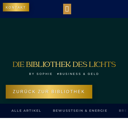
KONTAKT
WORK WITH US
DIE BIBLIOTHEK DES LICHTS
OUR IMPACT
DIE BIBLIOTHEK DES LICHTS
BY
SOPHIE
#BUSINESS & GELD
ZURÜCK ZUR BIBLIOTHEK
ALLE ARTIKEL
BEWUSSTSEIN & ENERGIE
BRE