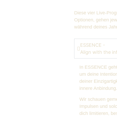
Diese vier Live-Pro
Optionen, gehen jew
während deines Jah
ESSENCE -
Align with the in
In ESSENCE geht 
um deine Intentio
deiner Einzigarti
innere Anbindung
Wir schauen geme
Impulsen und solc
dich limitieren, b