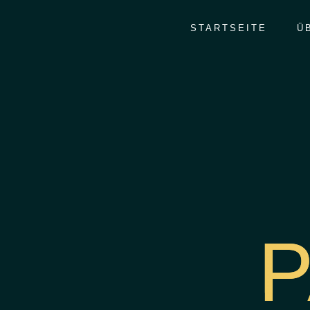
STARTSEITE
Ü
P