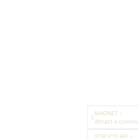
MAGNET -
Attract a commun
STRUCTURE -