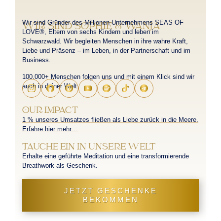
Wir sind Gründer des Millionen-Unternehmens SEAS OF
WIR SIND SOPHIE & WANJA
LOVE®, Eltern von sechs Kindern und leben im
Schwarzwald. Wir begleiten Menschen in ihre wahre Kraft,
Liebe und Präsenz – im Leben, in der Partnerschaft und im
Business.
100.000+ Menschen folgen uns und mit einem Klick sind wir
auch in deiner Welt.
OUR IMPACT
1 % unseres Umsatzes fließen als Liebe zurück in die Meere.
Erfahre hier mehr…
TAUCHE EIN IN UNSERE WELT
Erhalte eine geführte Meditation und eine transformierende
Breathwork als Geschenk.
JETZT GESCHENKE
BEKOMMEN