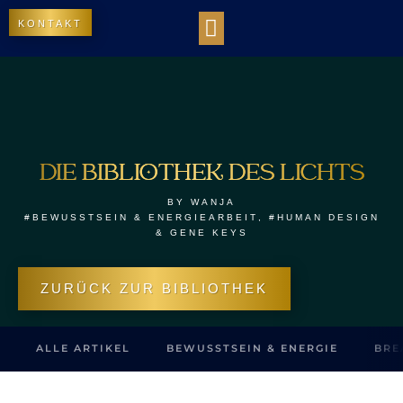
KONTAKT
WORK WITH US
DIE BIBLIOTHEK DES LICHTS
OUR IMPACT
DIE BIBLIOTHEK DES LICHTS
BY
WANJA
#BEWUSSTSEIN & ENERGIEARBEIT
,
#HUMAN DESIGN
& GENE KEYS
ZURÜCK ZUR BIBLIOTHEK
ALLE ARTIKEL
BEWUSSTSEIN & ENERGIE
BRE