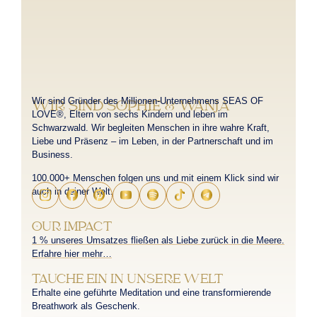
Wir sind Gründer des Millionen-Unternehmens SEAS OF
WIR SIND SOPHIE & WANJA
LOVE®, Eltern von sechs Kindern und leben im
Schwarzwald. Wir begleiten Menschen in ihre wahre Kraft,
Liebe und Präsenz – im Leben, in der Partnerschaft und im
Business.
100.000+ Menschen folgen uns und mit einem Klick sind wir
auch in deiner Welt.
OUR IMPACT
1 % unseres Umsatzes fließen als Liebe zurück in die Meere.
Erfahre hier mehr…
TAUCHE EIN IN UNSERE WELT
Erhalte eine geführte Meditation und eine transformierende
Breathwork als Geschenk.