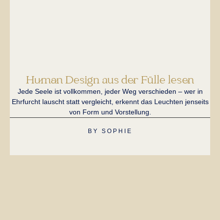
Human Design aus der Fülle lesen
Jede Seele ist vollkommen, jeder Weg verschieden – wer in
Ei
Ehrfurcht lauscht statt vergleicht, erkennt das Leuchten jenseits
H
von Form und Vorstellung.
BY
SOPHIE