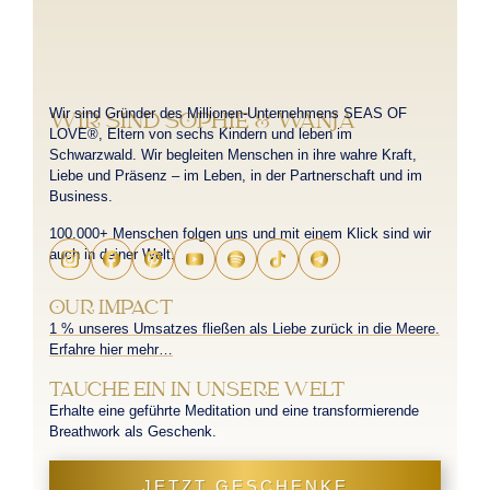
Wir sind Gründer des Millionen-Unternehmens SEAS OF
WIR SIND SOPHIE & WANJA
LOVE®, Eltern von sechs Kindern und leben im
Schwarzwald. Wir begleiten Menschen in ihre wahre Kraft,
Liebe und Präsenz – im Leben, in der Partnerschaft und im
Business.
100.000+ Menschen folgen uns und mit einem Klick sind wir
auch in deiner Welt.
OUR IMPACT
1 % unseres Umsatzes fließen als Liebe zurück in die Meere.
Erfahre hier mehr…
TAUCHE EIN IN UNSERE WELT
Erhalte eine geführte Meditation und eine transformierende
Breathwork als Geschenk.
JETZT GESCHENKE