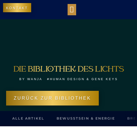
KONTAKT
WORK WITH US
DIE BIBLIOTHEK DES LICHTS
OUR IMPACT
DIE BIBLIOTHEK DES LICHTS
BY
WANJA
#HUMAN DESIGN & GENE KEYS
ZURÜCK ZUR BIBLIOTHEK
ALLE ARTIKEL
BEWUSSTSEIN & ENERGIE
BRE