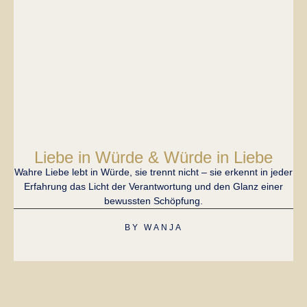
Liebe in Würde & Würde in Liebe
Wahre Liebe lebt in Würde, sie trennt nicht – sie erkennt in jeder
Erfahrung das Licht der Verantwortung und den Glanz einer
bewussten Schöpfung.
H
BY
WANJA