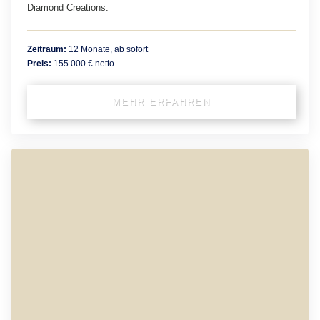
Diamond Creations.
Zeitraum:
12 Monate, ab sofort
Preis:
155.000 € netto
MEHR ERFAHREN