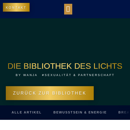
KONTAKT
WORK WITH US
DIE BIBLIOTHEK DES LICHTS
OUR IMPACT
DIE BIBLIOTHEK DES LICHTS
BY
WANJA
#SEXUALITÄT & PARTNERSCHAFT
ZURÜCK ZUR BIBLIOTHEK
ALLE ARTIKEL
BEWUSSTSEIN & ENERGIE
BREA