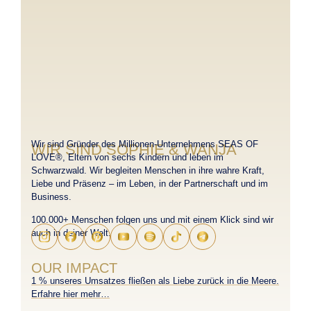
Wir sind Gründer des Millionen-Unternehmens SEAS OF
WIR SIND SOPHIE & WANJA
LOVE®, Eltern von sechs Kindern und leben im
Schwarzwald. Wir begleiten Menschen in ihre wahre Kraft,
Liebe und Präsenz – im Leben, in der Partnerschaft und im
Business.
100.000+ Menschen folgen uns und mit einem Klick sind wir
auch in deiner Welt.
OUR IMPACT
1 % unseres Umsatzes fließen als Liebe zurück in die Meere.
Erfahre hier mehr…