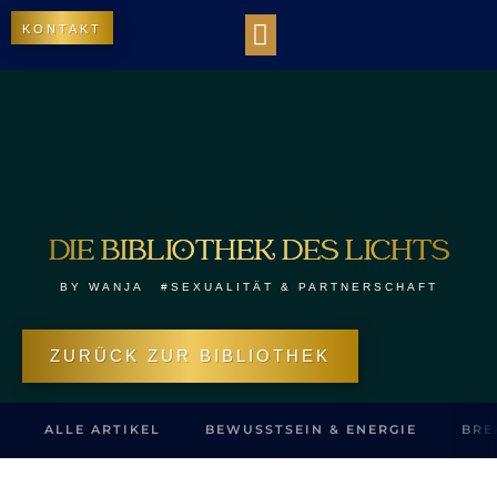
KONTAKT
WORK WITH US
DIE BIBLIOTHEK DES LICHTS
OUR IMPACT
DIE BIBLIOTHEK DES LICHTS
BY
WANJA
#SEXUALITÄT & PARTNERSCHAFT
ZURÜCK ZUR BIBLIOTHEK
ALLE ARTIKEL
BEWUSSTSEIN & ENERGIE
BRE