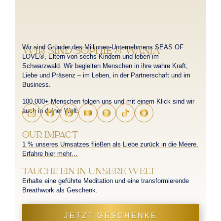
Wir sind Gründer des Millionen-Unternehmens SEAS OF
WIR SIND SOPHIE & WANJA
LOVE®, Eltern von sechs Kindern und leben im
Schwarzwald. Wir begleiten Menschen in ihre wahre Kraft,
Liebe und Präsenz – im Leben, in der Partnerschaft und im
Business.
100.000+ Menschen folgen uns und mit einem Klick sind wir
auch in deiner Welt.
OUR IMPACT
1 % unseres Umsatzes fließen als Liebe zurück in die Meere.
Erfahre hier mehr…
TAUCHE EIN IN UNSERE WELT
Erhalte eine geführte Meditation und eine transformierende
Breathwork als Geschenk.
JETZT GESCHENKE