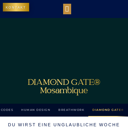
KONTAKT
WORK WITH US
DIE BIBLIOTHEK DES LICHTS
OUR IMPACT
DIAMOND GATE®
Mosambique
 CODES
HUMAN DESIGN
BREATHWORK
DIAMOND GATE®
DU WIRST EINE UNGLAUBLICHE WOCHE